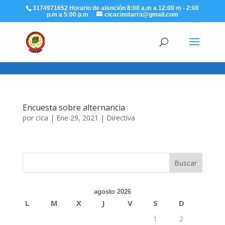
G-YKKET1Q7TX
3174971652 Horario de atención 8:00 a.m a 12:00 m - 2:00
p.m a 5:00 p.m
cicacimitarra@gmail.com
Encuesta sobre alternancia
por
cica
|
Ene 29, 2021
|
Directiva
agosto 2026
L
M
X
J
V
S
D
1
2